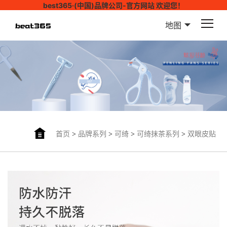
best365·(中国)品牌公司-官方网站 欢迎您！
地图
首页
>
品牌系列
>
可绮
>
可绮抹茶系列
>
双眼皮贴