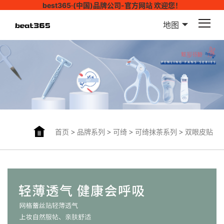
best365·(中国)品牌公司-官方网站 欢迎您！
地图
首页
>
品牌系列
>
可绮
>
可绮抹茶系列
>
双眼皮贴