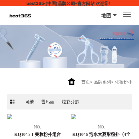
best365·(中国)品牌公司-官方网站 欢迎您！
地图
首页
>
品牌系列
>
化妆粉扑
可绮
雪玛丽
炫彩芬龄
NO.
NO.
KQ1045-1 美妆粉扑组合
KQ1046 泡水大菱形粉扑（4个