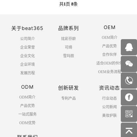
共
1
页
8
条
OEM
关于beat365
品牌系列
OEM简介
公司简介
炫彩芬龄
产品优势
企业荣誉
可绮
合作伙伴
企业文化
雪玛丽
适合OEM的伙伴
企业环境
OEM业务流程
发展历程
ODM
创新研发
资讯动态
ODM简介
专利产品
行业动态
产品优势
公司新闻
一站式服务
美妆护肤
ODM优势