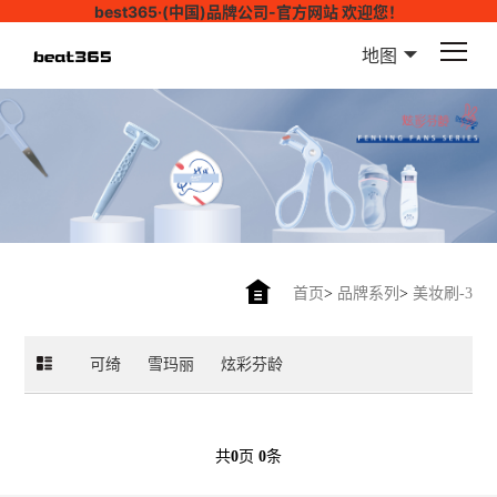
best365·(中国)品牌公司-官方网站 欢迎您！
地图
首页
>
品牌系列
>
美妆刷-3
可绮
雪玛丽
炫彩芬龄
共
0
页
0
条